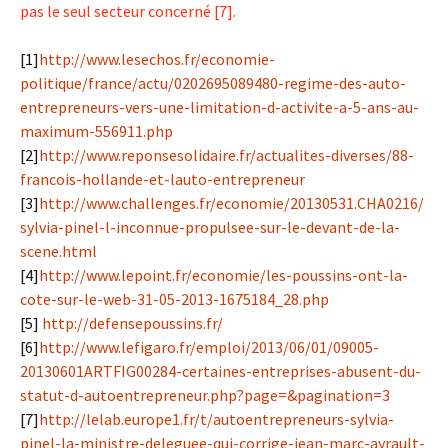
pas le seul secteur concerné [7].
[1]
http://www.lesechos.fr/economie-
politique/france/actu/0202695089480-regime-des-auto-
entrepreneurs-vers-une-limitation-d-activite-a-5-ans-au-
maximum-556911.php
[2]
http://www.reponsesolidaire.fr/actualites-diverses/88-
francois-hollande-et-lauto-entrepreneur
[3]
http://www.challenges.fr/economie/20130531.CHA0216/
sylvia-pinel-l-inconnue-propulsee-sur-le-devant-de-la-
scene.html
[4]
http://www.lepoint.fr/economie/les-poussins-ont-la-
cote-sur-le-web-31-05-2013-1675184_28.php
[5]
http://defensepoussins.fr/
[6]
http://www.lefigaro.fr/emploi/2013/06/01/09005-
20130601ARTFIG00284-certaines-entreprises-abusent-du-
statut-d-autoentrepreneur.php?page=&pagination=3
[7]
http://lelab.europe1.fr/t/autoentrepreneurs-sylvia-
pinel-la-ministre-deleguee-qui-corrige-jean-marc-ayrault-