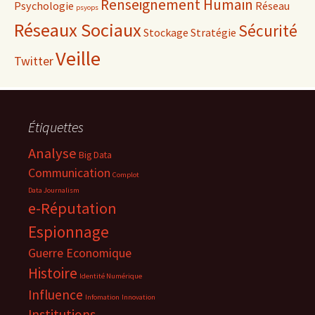
Renseignement Humain
Psychologie
Réseau
psyops
Réseaux Sociaux
Sécurité
Stockage
Stratégie
Veille
Twitter
Étiquettes
Analyse
Big Data
Communication
Complot
Data Journalism
e-Réputation
Espionnage
Guerre Economique
Histoire
Identité Numérique
Influence
Infomation
Innovation
Institutions