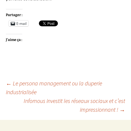
Partager :
E-mail
J’aime ça :
Navigation
←
Le persona management ou la duperie
industrialisée
Infomous investit les réseaux sociaux et c’est
des
impressionnant !
→
articles