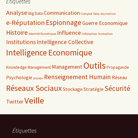
Étiquettes
Analyse
Communication
Big Data
Complot
Data Journalism
Espionnage
e-Réputation
Guerre Economique
Histoire
Influence
Identité Numérique
Infomation
Innovation
Institutions
Intelligence Collective
Intelligence Economique
Outils
Management
Knowledge Management
Propagande
Renseignement Humain
Psychologie
Réseau
psyops
Réseaux Sociaux
Sécurité
Stockage
Stratégie
Veille
Twitter
Étiquettes