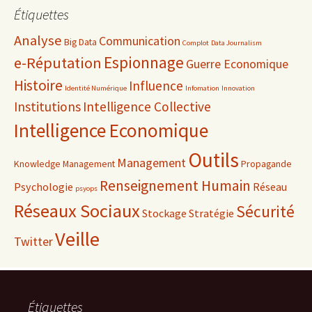
articles
Étiquettes
Analyse
Communication
Big Data
Complot
Data Journalism
Espionnage
e-Réputation
Guerre Economique
Histoire
Influence
Identité Numérique
Infomation
Innovation
Institutions
Intelligence Collective
Intelligence Economique
Outils
Management
Knowledge Management
Propagande
Renseignement Humain
Psychologie
Réseau
psyops
Réseaux Sociaux
Sécurité
Stockage
Stratégie
Veille
Twitter
Étiquettes