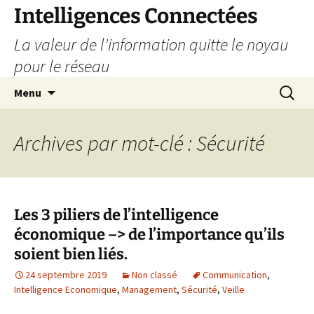
Aller
Intelligences Connectées
au
La valeur de l'information quitte le noyau
contenu
pour le réseau
Recherc
Menu
Archives par mot-clé : Sécurité
Les 3 piliers de l’intelligence
économique –> de l’importance qu’ils
soient bien liés.
24 septembre 2019
Non classé
Communication
,
Intelligence Economique
,
Management
,
Sécurité
,
Veille