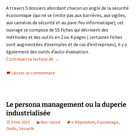
A travers 5 dossiers abordant chacun un angle de la sécurité
économique (qui ne se limite pas aux barrières, aux vigiles,
aux caméras de sécurité et au pare-feu informatique), cet
ouvrage se compose de 55 fiches qui décrivent des
méthodes et des outils en 2 ou 4 pages ( certaines fiches
sont augmentées d’exemples et de cas d’entreprises), il y a
également des outils d’auto-évaluation.
La boite à outils de la sécurité économi
Continuer la lecture de
→
Laisser un commentaire
Le persona management ou la duperie
industrialisée
3 mai 2013
Non classé
e-Réputation
,
Espionnage
,
Outils
,
Sécurité