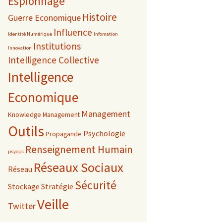
Espionnage
Histoire
Guerre Economique
Influence
Identité Numérique
Infomation
Institutions
Innovation
Intelligence Collective
Intelligence
Economique
Management
Knowledge Management
Outils
Psychologie
Propagande
Renseignement Humain
psyops
Réseaux Sociaux
Réseau
Sécurité
Stockage
Stratégie
Veille
Twitter