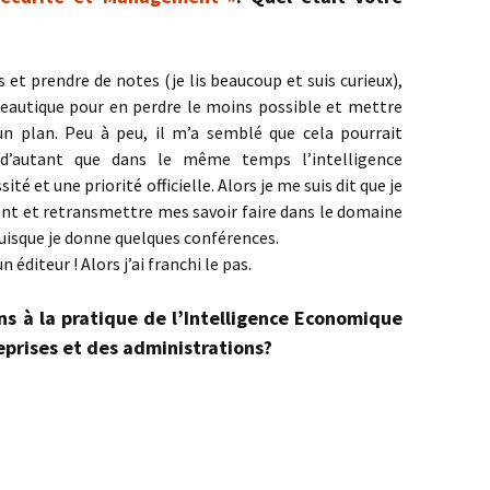
s et prendre de notes (je lis beaucoup et suis curieux),
ureautique pour en perdre le moins possible et mettre
n plan. Peu à peu, il m’a semblé que cela pourrait
 d’autant que dans le même temps l’intelligence
é et une priorité officielle. Alors je me suis dit que je
nt et retransmettre mes savoir faire dans le domaine
uisque je donne quelques conférences.
n éditeur ! Alors j’ai franchi le pas.
ins à la pratique de l’Intelligence Economique
eprises et des administrations?
ux être Ulysse plutôt qu’Achille