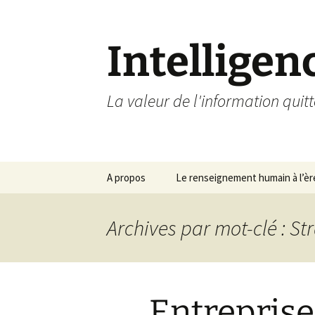
Aller
au
contenu
Intellige
La valeur de l'information quit
A propos
Le renseignement humain à l’è
Archives par mot-clé : St
Entreprise