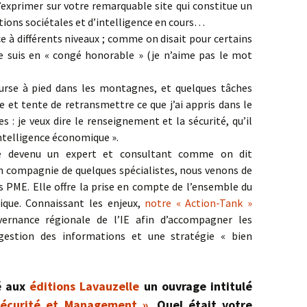
’exprimer sur votre remarquable site qui constitue un
tions sociétales et d’intelligence en cours…
e à différents niveaux ; comme on disait pour certains
je suis en « congé honorable » (je n’aime pas le mot
urse à pied dans les montagnes, et quelques tâches
re et tente de retransmettre ce que j’ai appris dans le
 : je veux dire le renseignement et la sécurité, qu’il
ntelligence économique ».
te devenu un expert et consultant comme on dit
compagnie de quelques spécialistes, nous venons de
es PME. Elle offre la prise en compte de l’ensemble du
ique. Connaissant les enjeux,
notre « Action-Tank »
ernance régionale de l’IE afin d’accompagner les
 gestion des informations et une stratégie « bien
é aux
éditions Lavauzelle
un ouvrage intitulé
écurité et Management »
. Quel était votre