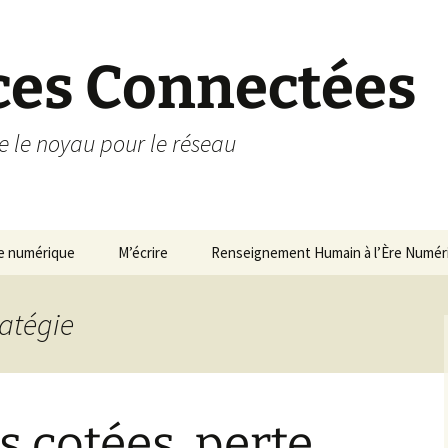
nces Connectées
te le noyau pour le réseau
re numérique
M’écrire
Renseignement Humain à l’Ère Numéri
ratégie
s cotées, perte