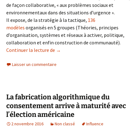
de façon collaborative, « aux problèmes sociaux et
environnementaux dans des situations d’urgence ».
Il expose, de la stratégie à la tactique,
136
modèles
organisés en 5 groupes (Théories, principes
d’organisation, systèmes et réseaux à activer, politique,
collaboration et enfin construction de communauté).
Mouvement Anti-Trump: une propositio
Continuer la lecture de
→
Laisser un commentaire
La fabrication algorithmique du
consentement arrive à maturité avec
l’élection américaine
2 novembre 2016
Non classé
Influence