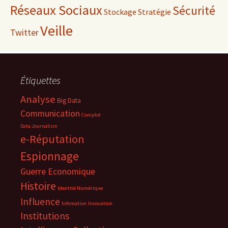
Réseaux Sociaux
Sécurité
Stockage
Stratégie
Veille
Twitter
Étiquettes
Analyse
Big Data
Communication
Complot
Data Journalism
e-Réputation
Espionnage
Guerre Economique
Histoire
Identité Numérique
Influence
Infomation
Innovation
Institutions