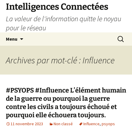
Aller
Intelligences Connectées
au
La valeur de l'information quitte le noyau
contenu
pour le réseau
Recherc
Menu
Archives par mot-clé : Influence
#PSYOPS #Influence L’élément humain
de la guerre ou pourquoi la guerre
contre les civils a toujours échoué et
pourquoi elle échouera toujours.
11 novembre 2023
Non classé
Influence
,
psyops