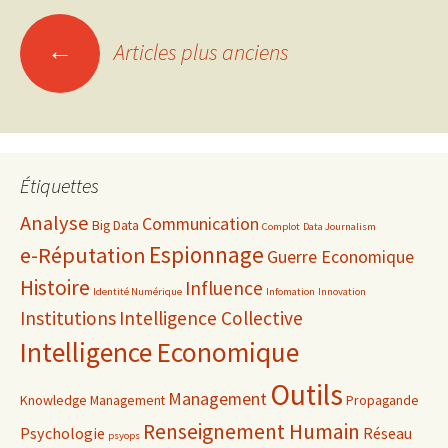
Navigation
←
Articles plus anciens
des
articles
Étiquettes
Analyse
Communication
Big Data
Complot
Data Journalism
Espionnage
e-Réputation
Guerre Economique
Histoire
Influence
Identité Numérique
Infomation
Innovation
Institutions
Intelligence Collective
Intelligence Economique
Outils
Management
Knowledge Management
Propagande
Renseignement Humain
Psychologie
Réseau
psyops