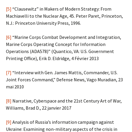
[5]
“Clausewitz” in Makers of Modern Strategy: From
Machiavelli to the Nuclear Age, 45. Peter Paret, Princeton,
N.J.: Princeton University Press, 1996.
[6]
“Marine Corps Combat Development and Integration,
Marine Corps Operating Concept for Information
Operations (ADA578)” (Quantico, VA: U.S. Government
Printing Office), Erik D. Eldridge, 4 Février 2013
[7]
“Interview with Gen. James Mattis, Commander, U.S.
Joint Forces Command,” Defense News, Vago Muradian, 23
mai 2010
[8]
Narrative, Cyberspace and the 21st Century Art of War,
Williams, Brad D., 22 janvier 2017
[9]
Analysis of Russia’s information campaign against
Ukraine: Examining non-military aspects of the crisis in