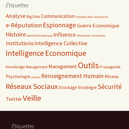
Étiquettes
Analyse
Communication
Big Data
Complot
Data Journalism
Espionnage
e-Réputation
Guerre Economique
Histoire
Influence
Identité Numérique
Infomation
Innovation
Institutions
Intelligence Collective
Intelligence Economique
Outils
Management
Knowledge Management
Propagande
Renseignement Humain
Psychologie
Réseau
psyops
Réseaux Sociaux
Sécurité
Stockage
Stratégie
Veille
Twitter
Étiquettes