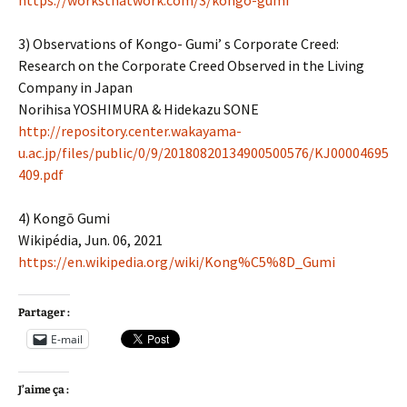
https://worksthatwork.com/3/kongo-gumi
3) Observations of Kongo- Gumi’ s Corporate Creed:
Research on the Corporate Creed Observed in the Living
Company in Japan
Norihisa YOSHIMURA & Hidekazu SONE
http://repository.center.wakayama-
u.ac.jp/files/public/0/9/20180820134900500576/KJ00004695
409.pdf
4) Kongō Gumi
Wikipédia, Jun. 06, 2021
https://en.wikipedia.org/wiki/Kong%C5%8D_Gumi
Partager :
E-mail
J’aime ça :