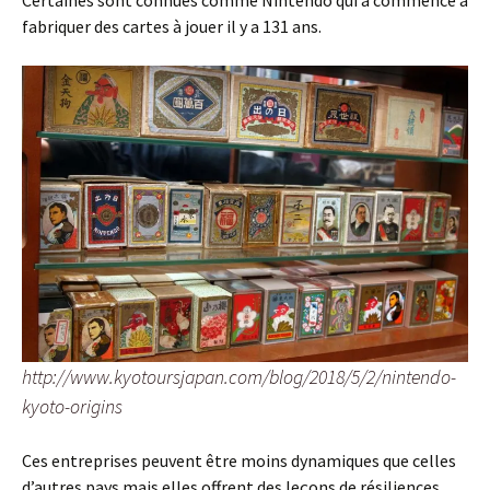
Certaines sont connues comme Nintendo qui a commencé à
fabriquer des cartes à jouer il y a 131 ans.
http://www.kyotoursjapan.com/blog/2018/5/2/nintendo-
kyoto-origins
Ces entreprises peuvent être moins dynamiques que celles
d’autres pays mais elles offrent des leçons de résiliences.