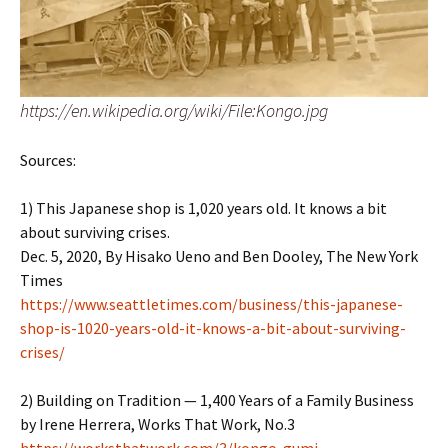
https://en.wikipedia.org/wiki/File:Kongo.jpg
Sources:
1) This Japanese shop is 1,020 years old. It knows a bit
about surviving crises.
Dec. 5, 2020, By Hisako Ueno and Ben Dooley, The New York
Times
https://www.seattletimes.com/business/this-japanese-
shop-is-1020-years-old-it-knows-a-bit-about-surviving-
crises/
2) Building on Tradition — 1,400 Years of a Family Business
by Irene Herrera, Works That Work, No.3