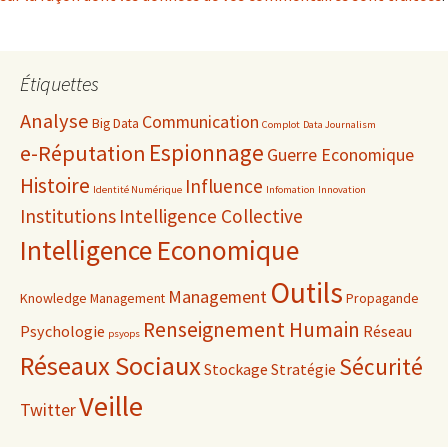
Étiquettes
Analyse
Communication
Big Data
Complot
Data Journalism
Espionnage
e-Réputation
Guerre Economique
Histoire
Influence
Identité Numérique
Infomation
Innovation
Institutions
Intelligence Collective
Intelligence Economique
Outils
Management
Knowledge Management
Propagande
Renseignement Humain
Psychologie
Réseau
psyops
Réseaux Sociaux
Sécurité
Stockage
Stratégie
Veille
Twitter