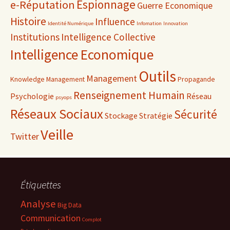
Espionnage
e-Réputation
Guerre Economique
Histoire
Influence
Identité Numérique
Infomation
Innovation
Institutions
Intelligence Collective
Intelligence Economique
Outils
Management
Knowledge Management
Propagande
Renseignement Humain
Psychologie
Réseau
psyops
Réseaux Sociaux
Sécurité
Stockage
Stratégie
Veille
Twitter
Étiquettes
Analyse
Big Data
Communication
Complot