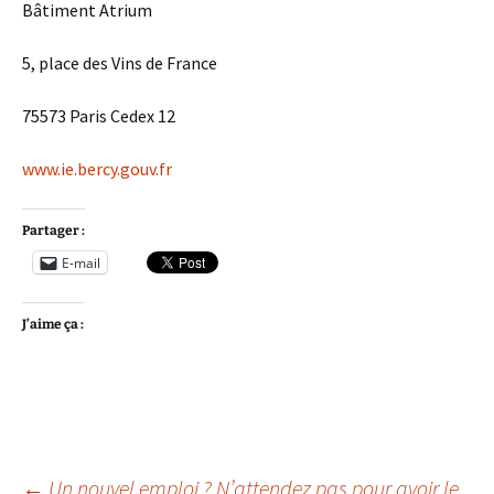
Bâtiment Atrium
5, place des Vins de France
75573 Paris Cedex 12
www.ie.bercy.gouv.fr
Partager :
E-mail
J’aime ça :
←
Un nouvel emploi ? N’attendez pas pour avoir le