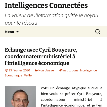
Aller
Intelligences Connectées
au
La valeur de l'information quitte le noyau
contenu
pour le réseau
Recherc
Menu
Echange avec Cyril Bouyeure,
coordonnateur ministériel à
l’intelligence économique
23 février 2010
Non classé
Institutions
,
Intelligence
Economique
,
Veille
Voici un échange atypique auquel a
bien voulu se prêter Cyril Bouyeure,
coordonnateur ministériel à
l’intelligence économique, et je l’en